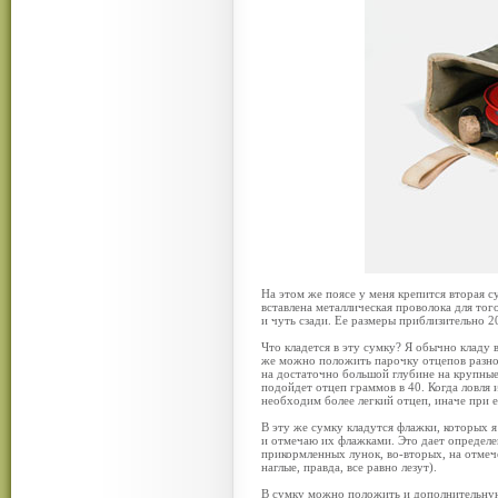
На этом же поясе у меня крепится вторая с
вставлена металлическая проволока для тог
и чуть сзади. Ее размеры приблизительно 
Что кладется в эту сумку? Я обычно кладу 
же можно положить парочку отцепов разно
на достаточно большой глубине на крупные
подойдет отцеп граммов в 40. Когда ловля 
необходим более легкий отцеп, иначе при
В эту же сумку кладутся флажки, которых 
и отмечаю их флажками. Это дает определе
прикормленных лунок, во-вторых, на отмече
наглые, правда, все равно лезут).
В сумку можно положить и дополнительну