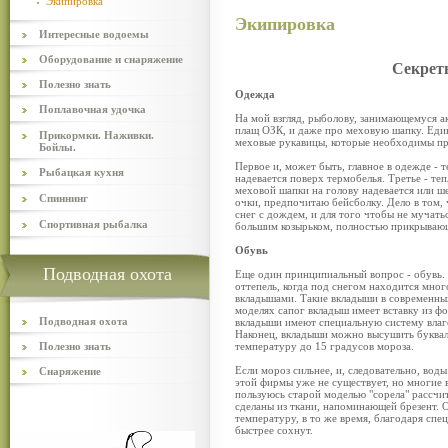
Экипировка
Экипировка
Интересные водоемы
Оборудование и снаряжение
Секрет
Полезно знать
Одежда
Поплавочная удочка
На мой взгляд, рыболову, занимающемуся а
плащ ОЗК, и даже про меховую шапку. Един
Прикормки. Наживки.
меховые рукавицы, которые необходимы при
Бойлы.
Первое и, может быть, главное в одежде - 
Рыбацкая кухня
надевается поверх термобелья. Третье - те
меховой шапки на голову надевается или ше
Спиннинг
очки, предпочитаю бейсболку. Дело в том, 
снег с дождем, и для того чтобы не мучать
Спортивная рыбалка
большим козырьком, полностью прикрываю
Обувь
Подводная охота
Еще один принципиальный вопрос - обувь. 
оттепель, когда под снегом находится мно
вкладышами. Такие вкладыши в современных
моделях сапог вкладыш имеет вставку из фо
Подводная охота
вкладыши имеют специальную систему влаго
Наконец, вкладыши можно высушить букваль
Полезно знать
температуру до 15 градусов мороза.
Если мороз сильнее, и, следовательно, воды
Снаряжение
этой фирмы уже не существует, но многие 
пользуюсь старой моделью "сорела" рассчи
сделаны из ткани, напоминающей брезент. 
температуру, в то же время, благодаря сп
быстрее сохнут.