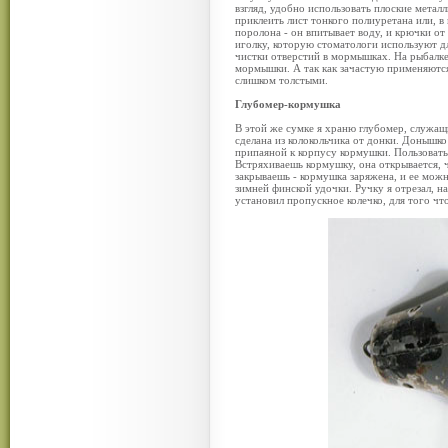
взгляд, удобно использовать плоские мета
приклеить лист тонкого полиуретана или, в 
поролона - он впитывает воду, и крючки о
иголку, которую стоматологи используют д
чистки отверстий в мормышках. На рыбалке
мормышки. А так как зачастую применяютс
слишком толстыми.
Глубомер-кормушка
В этой же сумке я храню глубомер, служа
сделана из колокольчика от донки. Донышк
припаяной к корпусу кормушки. Пользовать
Встряхиваешь кормушку, она открывается, ч
закрываешь - кормушка заряжена, и ее можн
зимней финской удочки. Ручку я отрезал, на
установил пропускное колечко, для того чт