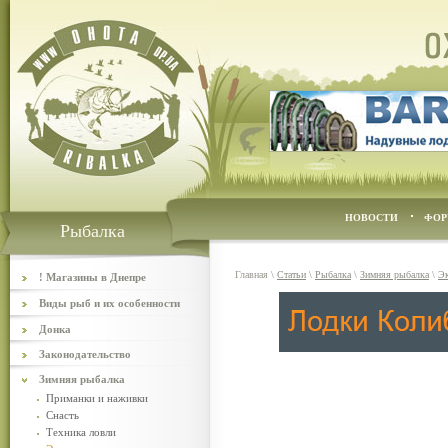
НОВОСТИ
ФОР
Рыбалка
Главная
\
Статьи
\
Рыбалка
\
Зимняя рыбалка
\
Э
! Магазины в Днепре
Виды рыб и их особенности
Донка
Законодательство
Зимняя рыбалка
Приманки и наживки
Снасть
Техника ловли