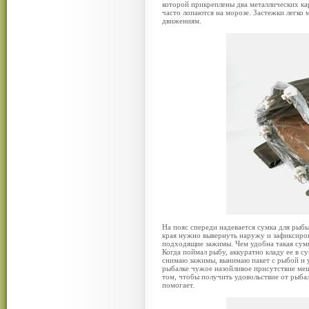
которой прикреплены два металлических ка
часто лопаются на морозе. Застежки легко
движениям.
На пояс спереди надевается сумка для рыбы
края нужно вывернуть наружу и зафиксиро
подходящие зажимы. Чем удобна такая сумка
Когда поймал рыбу, аккуратно кладу ее в су
снимаю зажимы, вынимаю пакет с рыбой и у
рыбалке чужое назойливое присутствие меша
том, чтобы получить удовольствие от рыбал
помогает.