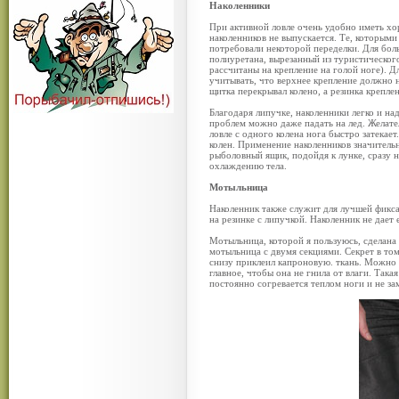
Наколенники
При активной ловле очень удобно иметь х
наколенников не выпускается. Те, которыми 
потребовали некоторой переделки. Для бол
полиуретана, вырезанный из туристического 
рассчитаны на крепление на голой ноге). Д
учитывать, что верхнее крепление должно н
щитка перекрывал колено, а резинка крепле
Благодаря липучке, наколенники легко и н
проблем можно даже падать на лед. Желател
ловле с одного колена нога быстро затекае
колен. Применение наколенников значитель
рыболовный ящик, подойдя к лунке, сразу н
охлаждению тела.
Мотыльница
Наколенник также служит для лучшей фикса
на резинке с липучкой. Наколенник не дает 
Мотыльница, которой я пользуюсь, сделана 
мотыльница с двумя секциями. Секрет в том
снизу приклеил капроновую. ткань. Можно 
главное, чтобы она не гнила от влаги. Така
постоянно согревается теплом ноги и не зам