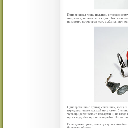
Придерживая леску пальцем, опускаю кормуш
открылась, мотыль лег на дно. Это самая м
покормил, посмотрел, есть рыба или нет, ре
Одновременно с прикармливанием, я еще и 
кормушка, через каждый метр стоят бусинк
чуть придерживаю ее пальцами и, не глядя 
прост и удобен при поиске рыбы. После раз
Если нужно прикормить лунку какой-либо 
большего объема.