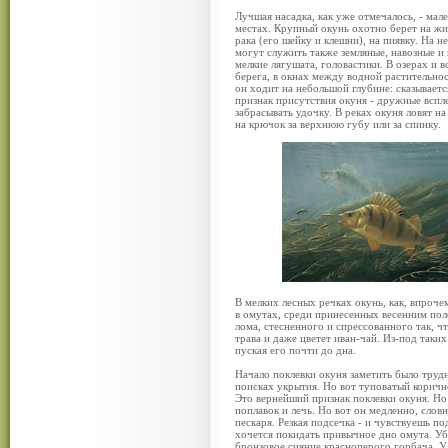
Лучшая насадка, как уже отмечалось, - мал
местах. Крупный окунь охотно берет на жив
рака (его шейку и клешни), на пиявку. На 
могут служить также земляные, навозные и
мелкие лягушата, головастики. В озерах и
берега, в окнах между водной растительн
он ходит на небольшой глубине: сказывает
признак присутствия окуня - дружные вспл
забрасывать удочку. В реках окуня ловят на
на крючок за верхнюю губу или за спинку.
В мелких лесных речках окунь, как, впрочем
в омутах, среди принесенных весенним пол
лома, стесненного и спрессованного так, ч
трава и даже цветет иван-чай. Из-под таки
пуская его почти до дна.
Начало поклевки окуня заметить было трудн
поисках укрытия. Но вот туповатый коричн
Это вернейший признак поклевки окуня. Но 
поплавок и лечь. Но вот он медленно, словн
пескаря. Резкая подсечка - и чувствуешь 
хочется покидать привычное дно омута. Уб
бронзовое сияние красноперого горбача. У 