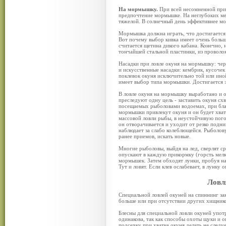
На мормышку.
При всей несомненной при
предпочтение мормышке. На неглубоких мест
тяжелой. В солнечный день эффективнее мо
Мормышка должна играть, что достигается 
Вот почему выбор кивка имеет очень больш
считается щетина дикого кабана. Конечно,
тончайшей стальной пластинки, из проволоки
Насадки при ловле окуня на мормышку: чер
и искусственные насадки: кембрик, кусочек
поклевок окуня исключительно той или ино
имеет выбор типа мормышки. Достигается 
В ловле окуня на мормышку выработано и о
преследуют одну цель - заставить окуня сх
посещаемых рыболовами водоемах, при бла
мормышки привлекут окуня и он будет хвата
массовой ловли рыбы, в неустойчивую пог
он отворачивается и уходит от резко подн
наблюдает за слабо колеблющейся. Рыболов
ранее приемов, искать новые.
Многие рыболовы, выйдя на лед, сверлят ср
опускают в каждую прикормку (горсть мелк
мормышек. Затем обходят лунки, пробуя на
Тут и ловят. Если клев ослабевает, в лунк
Ловл
Специальной ловлей окуней на спиннинг зан
больше или при отсутствии других хищник
Блесны для специальной ловли окуней упот
одинакова, так как способы охоты щуки и о
подсечку при хватке окуня делать не следу