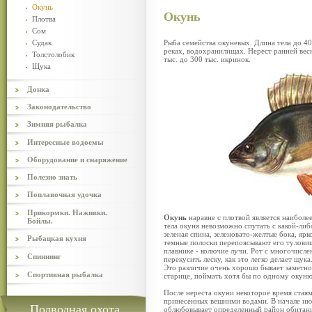
Окунь
Окунь
Плотва
Сом
Судак
Рыба семейства окуневых. Длина тела до 40
реках, водохранилищах. Нерест ранней вес
Толстолобик
тыс. до 300 тыс. икринок.
Щука
Донка
Законодательство
Зимняя рыбалка
Интересные водоемы
Оборудование и снаряжение
Полезно знать
Поплавочная удочка
Прикормки. Наживки.
Окунь
наравне с плотвой является наиболе
Бойлы.
тела окуня невозможно спутать с какой-либ
зеленая спина, зеленовато-желтые бока, я
Рыбацкая кухня
темные полоски перепоясывают его тулови
плавнике - колючие лучи. Рот с многочисл
Спиннинг
перекусить леску, как это легко делает щук
Это различие очень хорошо бывает заметно,
Спортивная рыбалка
старице, поймать хотя бы по одному окуню
После нереста окуни некоторое время стаям
принесенных вешними водами. В начале июн
Подводная охота
облюбовывает определенный район обитания