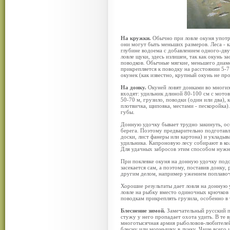
На кружки.
Обычно при ловле окуня употре
они могут быть меньших размеров. Леса - к
глубине водоема с добавлением одного-дву
ловле щуки, здесь излишен, так как окунь за
поводков. Обычные мягкие, меньшего диамет
прикрепляется к поводку на расстоянии 5-7 
окунек (как известно, крупный окунь не про
На донку.
Окуней ловят донками во многих 
входят: удильник длиной 80-100 см с мото
50-70 м, грузило, поводки (один или два), 
плотвичка, щиповка, местами - пескоройка)
губы.
Донную удочку бывает трудно закинуть, ос
берега. Поэтому предварительно подготав
доски, лист фанеры или картона) и укладыв
удильника. Капроновую лесу собирают в кол
Для удачных забросов этим способом нужн
При поклевке окуня на донную удочку подс
засекается сам, а поэтому, поставив донку,
другим делом, например ужением поплавоч
Хорошие результаты дает ловля на донную
ловле на рыбку вместо одиночных крючков 
поводкам прикреплять грузила, особенно в
Блеснение зимой.
Замечательный русский пи
стужу у него пропадает охота удить. В те 
многотысячная армия рыболовов-любителей 
блесну или мормышку в лунку. Чаще всего 