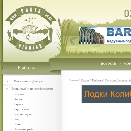
НОВОСТИ
ФОР
Рыбалка
Главная
\
Статьи
\
Рыбалка
\
Виды рыб и их особ
! Магазины в Днепре
Виды рыб и их особенности
Голавль
Жерех
Карась
Карп, сазан
Красноперка
Лещ
Линь
Названия рыб