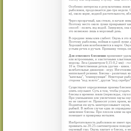
Особенно интересна и результативна ловля
рыболовов, продолжается две-три недели. О
м), около коряг, водной растительности, вб
Через прозрачный, как стекло, в начале зим
Поэтому место около лунки прикрывают как
способ - полить лед водой. Замерзнув, она
это возможно лишь в морозный день.
В середине зимы клев слабеет. Окунь в это 
Поэтому рыболовы, поймав в одной лунке д
Хороший клев возобновляется в марте. Оку
устьям речек и ручьев. Приманку теперь он
Для отвесного блеснения
применяют удиль
или встроенными, и эластичными хлыстикам
морозы. Леса (диаметром 0,15-0,2 мм) - го
10 м. Ответственная деталь удочки - кивок.
колебательные движения - игру. Изготовляю
ниппельной резинки. Блесны - различных ко
"капелька", "планирующая". Некоторые рыб
сторона "под золото", другая "под серебро
Существуют определенные приемы блеснения
опять опускают. Суть в том, чтобы угадать
блесны и времени ловли (перволедье, глухоз
При уменьшении или увеличении паузы окун
но не хватает ее. Приносит успех прием, ко
Поднятая ею муть заинтересовывает окуня,
рыбкой. В любом случае едва ли оправданы 
шевеление блесны. При плохом клеве на кр
помешает и прикормка мотылем.
Изобретательность рыболовов не имеет пред
привязать на 20-25-сантиметровом поводке
окуневый глаз. Окунь хватает и блесну, и 