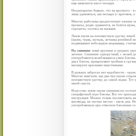
еще шевелится хвост пескаря.
Неоднократно бывало, что на крупного - в
лишь удивляться, как пескари (с крючком, а
Многие рыболовы предпочитают ужение оку
промаха, редко срываются, не боятся шума,
сородичи, охотясь на мальков.
Ловля окуня на поплавочную удочку зимой 
(малек, червь, мотыль, личинка репейной м
подвязывают небольшую мормышку, считая, 
На спиннинг
ловят крупных и средних окун
затонах. Спиннинг одноручный, с леской 
употребляются колеблющиеся узкие блесны.
двух блесен, прикрепляют тройник к грузик
маскируют красными шерстинками.
В дальних забросах нет надобности - окунь 
Многие замечали, как два-три окуня сопро
поплавочную удочку, до самой лодки. Тут у
твоей снасти.
Искусство ловли окуня спиннингом состоит
специфичной игре блесны. Все это приходи
инструкция. Можно только посоветовать на
вполводы, на чистых местах - около дна. 
употребляемую при отвесном блеснении со 