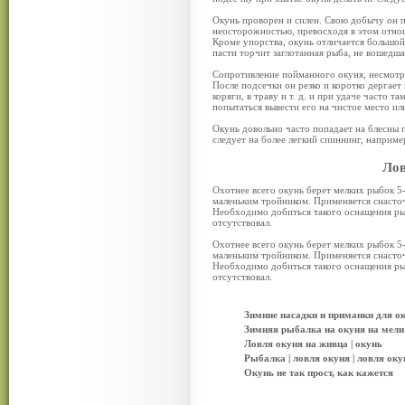
Окунь проворен и силен. Свою добычу он 
неосторожностью, превосходя в этом отнош
Кроме упорства, окунь отличается большо
пасти торчит заглотанная рыба, не вошедш
Сопротивление пойманного окуня, несмотря
После подсечки он резко и коротко дергает 
коряги, в траву и т. д. и при удаче часто 
попытаться вывести его на чистое место или
Окунь довольно часто попадает на блесны п
следует на более легкий спиннинг, наприме
Лов
Охотнее всего окунь берет мелких рыбок 5
маленьким тройником. Применяется снасточ
Необходимо добиться такого оснащения рыб
отсутствовал.
Охотнее всего окунь берет мелких рыбок 5
маленьким тройником. Применяется снасточ
Необходимо добиться такого оснащения рыб
отсутствовал.
Зимние насадки и приманки для ок
Зимняя рыбалка на окуня на мели 
Ловля окуня на живца | окунь
Рыбалка | ловля окуня | ловля оку
Окунь не так прост, как кажется