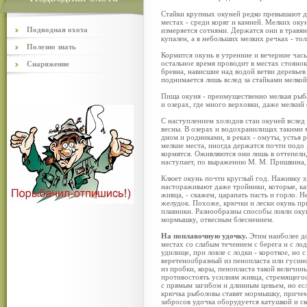
Стайки крупных окуней редко превышают де
местах - среди коряг и камней. Мелких оку
Подводная охота
измеряется сотнями. Держатся они в травян
купален, а в небольших мелких речках - тол
Полезно знать
Кормится окунь в утренние и вечерние часы
остальное время проводит в местах стоянок
Снаряжение
бревна, нависшие над водой ветви деревьев 
поднимается лишь вслед за стайками мелко
Пища окуня - преимущественно мелкая рыба
и озерах, где много верховки, даже мелкий
С наступлением холодов стаи окуней вслед 
весны. В озерах и водохранилищах такими 
дном и родниками, в реках - омуты, устья 
мелкие места, иногда держатся почти подо 
кормятся. Оживляются они лишь в оттепели,
наступает, по выражению М. М. Пришвина, 
Клюет окунь почти круглый год. Наживку хва
настораживают даже тройники, которые, ка
живца, - скажем, царапать пасть и горло. Н
желудок. Похоже, крючки и лески окунь пр
плавники. Разнообразны способы ловли окун
мормышку, отвесным блеснением.
На поплавочную удочку.
Этим наиболее до
местах со слабым течением с берега и с лод
удилище, при ловле с лодки - короткое, но 
веретенообразный из пенопласта или гусин
из пробки, коры, пенопласта такой величин
противостоять усилиям живца, стремящегос
с прямым загибом и длинным цевьем, но есл
крючка рыболовы ставят мормышку, причем 
забросов удочка оборудуется катушкой и с