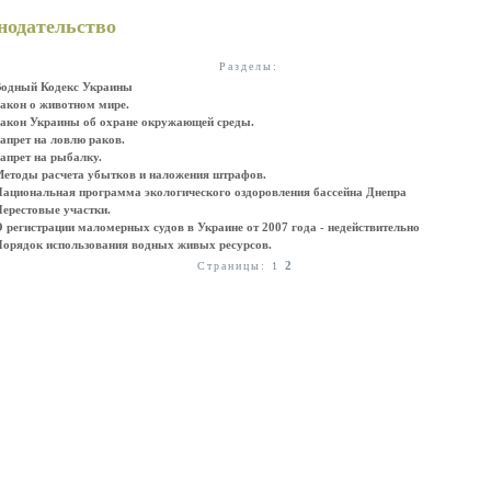
нодательство
Разделы:
Водный Кодекс Украины
акон о животном мире.
акон Украины об охране окружающей среды.
апрет на ловлю раков.
апрет на рыбалку.
етоды расчета убытков и наложения штрафов.
ациональная программа экологического оздоровления бассейна Днепра
ерестовые участки.
 регистрации маломерных судов в Украине от 2007 года - недействительно
орядок использования водных живых ресурсов.
2
Страницы: 1