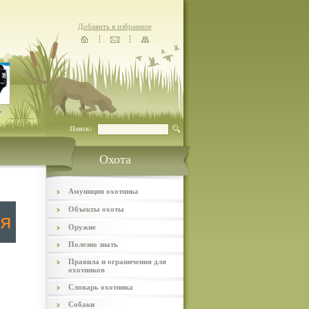
Добавить в избранное
Поиск:
Охота
Амуниция охотника
Объекты охоты
Оружие
Полезно знать
Правила и ограничения для
охотников
Словарь охотника
Собаки