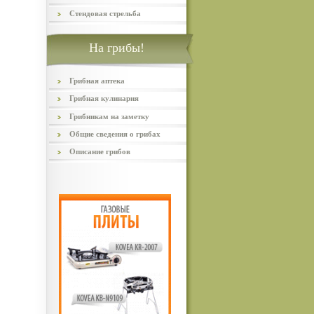
Стендовая стрельба
На грибы!
Грибная аптека
Грибная кулинария
Грибникам на заметку
Общие сведения о грибах
Описание грибов