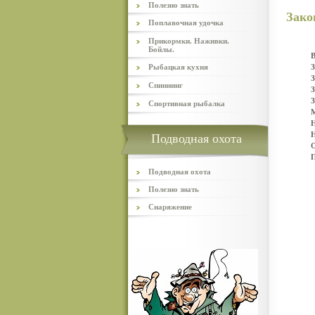
Полезно знать
Зако
Поплавочная удочка
Прикормки. Наживки.
Бойлы.
Рыбацкая кухня
З
З
Спиннинг
З
З
Спортивная рыбалка
М
Н
Н
Подводная охота
О
П
Подводная охота
Полезно знать
Снаряжение