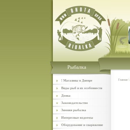
Рыбалка
Главная
! Магазины в Днепре
Виды рыб и их особенности
Донка
Законодательство
Зимняя рыбалка
Интересные водоемы
Оборудование и снаряжение