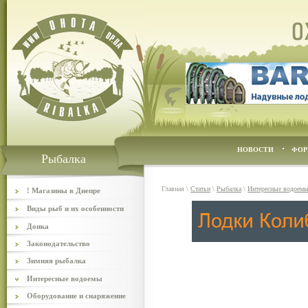
НОВОСТИ
ФОР
Рыбалка
Главная
\
Статьи
\
Рыбалка
\
Интересные водоем
! Магазины в Днепре
Виды рыб и их особенности
Донка
Законодательство
Зимняя рыбалка
Интересные водоемы
Оборудование и снаряжение