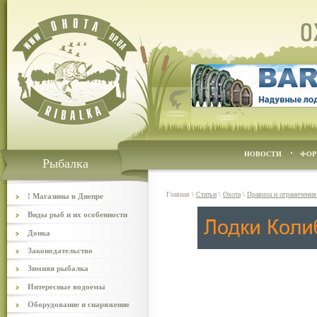
НОВОСТИ
ФОР
Рыбалка
Главная
\
Статьи
\
Охота
\
Правила и ограничения
! Магазины в Днепре
Виды рыб и их особенности
Донка
Законодательство
Зимняя рыбалка
Интересные водоемы
Оборудование и снаряжение