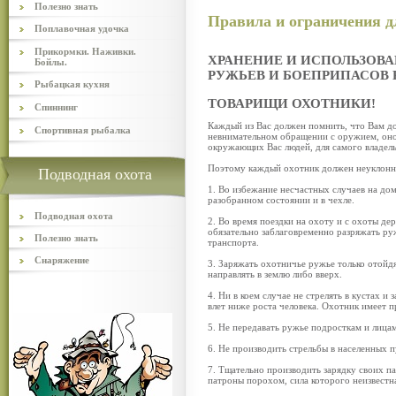
Полезно знать
Правила и ограничения д
Поплавочная удочка
Прикормки. Наживки.
ХРАНЕНИЕ И ИСПОЛЬЗОВ
Бойлы.
РУЖЬЕВ И БОЕПРИПАСОВ 
Рыбацкая кухня
ТОВАРИЩИ ОХОТНИКИ!
Спиннинг
Каждый из Вас должен помнить, что Вам д
Спортивная рыбалка
невнимательном обращении с оружием, оно
окружающих Вас людей, для самого владель
Поэтому каждый охотник должен неуклонно
Подводная охота
1. Во избежание несчастных случаев на дом
разобранном состоянии и в чехле.
Подводная охота
2. Во время поездки на охоту и с охоты д
обязательно заблаговременно разряжать руж
Полезно знать
транспорта.
Снаряжение
3. Заряжать охотничье ружье только отойд
направлять в землю либо вверх.
4. Ни в коем случае не стрелять в кустах 
влет ниже роста человека. Охотник имеет п
5. Не передавать ружье подросткам и лицам
6. Не производить стрельбы в населенных п
7. Тщательно производить зарядку своих п
патроны порохом, сила которого неизвестн