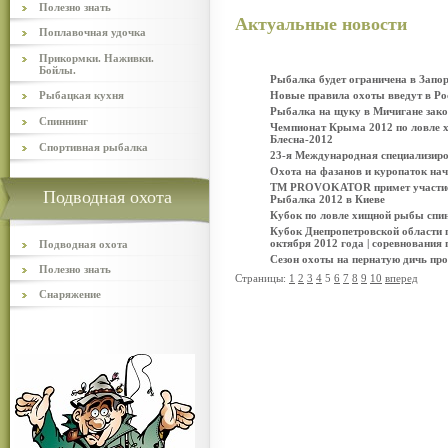
Полезно знать
Актуальные новости
Поплавочная удочка
Прикормки. Наживки.
Бойлы.
Рыбалка будет ограничена в Запо
Рыбацкая кухня
Новые правила охоты введут в Рос
Рыбалка на щуку в Мичигане зако
Спиннинг
Чемпионат Крыма 2012 по ловле х
Блесна-2012
Спортивная рыбалка
23-я Международная специализи
Охота на фазанов и куропаток начн
TM PROVOKATOR примет участие в
Подводная охота
Рыбалка 2012 в Киеве
Кубок по ловле хищной рыбы спи
Кубок Днепропетровской области 
октября 2012 года | соревнования 
Подводная охота
Сезон охоты на пернатую дичь про
Полезно знать
Страницы:
1
2
3
4
5
6
7
8
9
10
вперед
Снаряжение