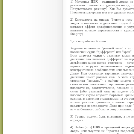
1) Материал
ПВХ - транцевой лодки
не 
различают плотность и удельную массу, то
Почувствовали разницу? Как Вы думаете
Плотность материала или его удельная масс
2) Килеватость на миделе (ближе к носу
лодок
испытывают в движении ходовой ди
вызывает эффект дельфинирования и уху
вызывает потерю управляемости и курсо
Stingrey).
Чуть подробнее об этом.
Ходовое положение “ровный киль” - это 
положений судна “дифферент” или “крен”.
Если загрузка
лодки
с развитым килем 
движении это вызывает дифферент на кор
дельфинирования всегда считались - поте
варианте загрузки использование
лодки
конструктивных особенностях использовани
Далее. При остальных вариантах загрузки
движении имеет ровный киль. В этом слу
стремится “всплыть”) в районе миделя 
статическом положении противонаправ
плоскости (и, соответственно, площади и
скуле (ибо развитый киль на миделе об
плоскости скулы создают бортовые крены
разницы в давлении оказываемом на сторон
во всех режимах движения, понижает парам
параметры мореходности. Даже при ходе “
из – за большого лобового сопротивления, 
3) Транец должен быть впаянным, а не в
отрекусь.
4) Пайол (пол)
ПВХ – транцевой лодки
до
лодок
используется не “простая водостойк