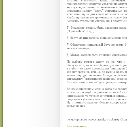
которой значительно выше. Основным 
производителей является увеличение отпус
эксплуатации является мгновенная нево
мгновенно начнёт “рвать” остренькими ал
мгновенно приводит к невозможности испо
Чтобы привести все аргументы в пользу фа
написать отдельную статью, но я прост
5) В наличие должны быть надёжные вёсла 
(“Quicksilver” и др.).
6) Борта
лодки
должны быть оснащены леер
7) Обязателен привальный брус по всему б
килевая накладка.
8) Мотор должен быть не менее максималь
По выбору мотора скажу то же, что и в
обслуживать, то можно брать русский (пр
а в чём – то даже превосходят “иномарки”),
это нет времени, или…), то нужно брать 
вашем городе, название брэнда и тактн
определяют "квалифицированность" сервис
"испытательной ванны" для проверки мотор
Во всём описанном можно было бы сослать
может (в текущей социоэкономической сит
информация, то трудно её утаить в мешке
получается убедить всех, что всё хорошо 
Ну и помните главное: будьте осторожнее
только на них.
по материалам www.vlasenko.ru Автор Стан
Комментарии: