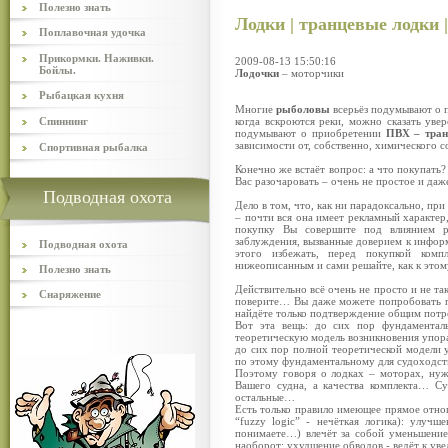
Полезно знать
Лодки | транцевые лодки
Поплавочная удочка
Прикормки. Наживки.
2009-08-13 15:50:16
Бойлы.
Лодочки
– моторчики
Рыбацкая кухня
Многие
рыболовы
всерьёз подумывают о 
Спиннинг
когда вскроются реки, можно сказать уве
подумывают о приобретении
ПВХ – тра
зависимости от, собственно, химического с
Спортивная рыбалка
Конечно же встаёт вопрос: а что покупать?
Вас разочаровать – очень не простое и да
Подводная охота
Дело в том, что, как ни парадоксально, пр
– почти вся она имеет рекламный характер,
покупку Вы совершите под влиянием р
заблуждения, вызванные доверием к инфор
Подводная охота
этого избежать, перед покупкой комп
нижеописанным и сами решайте, как к этом
Полезно знать
Действительно всё очень не просто и не та
Снаряжение
поверите… Вы даже можете попробовать по
найдёте только подтверждение общим пот
Вот эта вещь: до сих пор фундаментал
теоретическую модель возникновения упора 
до сих пор полной теоретической модели 
по этому фундаментальному для судоходст
Поэтому говоря о лодках – моторах, нужн
Вашего судна, а качества комплекта… С
остальные…
Есть только правило имеющее прямое отнош
“fuzzy logic” - нечёткая логика): улу
понимаете…) влечёт за собой уменьшение
наоборот: ухудшение обводов - ведёт к у