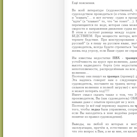
Ещё пояснения.
Во всей литературе (художественной, т
судоходством проводиться (и очень отчёт
и "плавать"… и вот почему: судно в проц
"идти" (а “плавает” то, что “не тонет”…).
перемещаются по воде, которая сама може
скорости и направления движения судна во
В этом и состоит разница между ходом 
БЕДСТВИЕМ. При мощности мотора, котор
терпите бедствие. При конструировании
русский” (а я пишу на русском языке, зн
судоводитель, всегда будете стремиться "н
жизнь под угрозу, если Ваше судно не спр
Им известны недостатки
ПВХ - транце
устойчивость на курсе при волнении, да
высота надводного борта (эти недостат
непотопляемости, распределённым на всю 
волнении…
Поэтому они пишут на
транцах
(пример): р
Эта надпись говорит нам о следующем 
судоводитель, поставите на транец мотор 
сильном волнении и полной загрузке) с кот
и может потерять ход!!!!
Имеет смысл сказать также о том, что 10
производителя, Вы (как судоводитель) 
навыки даже с опытом приходят не у всех.
Поэтому (я всё ещё перевожу надпись на
т
того, чтобы
лодка
была управляема, сохра
если Вы находитесь в зоне водоёма разр
понятие из правил судовождения).
Выводы, на любой из которых я могу 
эксплуатации, причём я, естественно не м
что это вопрос к Вам, а не ко мне, он каса