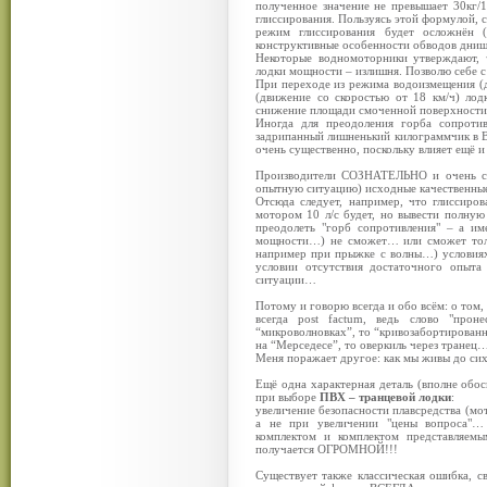
полученное значение не превышает 30кг/1
глиссирования. Пользуясь этой формулой, с
режим глиссирования будет осложнён 
конструктивные особенности обводов днищ
Некоторые водномоторники утверждают, 
лодки мощности – излишня. Позволю себе с 
При переходе из режима водоизмещения (д
(движение со скоростью от 18 км/ч) лод
снижение площади смоченной поверхности д
Иногда для преодоления горба сопроти
задрипанный лишненький килограммчик в В
очень существенно, поскольку влияет ещё и
Производители СОЗНАТЕЛЬНО и очень сил
опытную ситуацию) исходные качественные
Отсюда следует, например, что глиссиров
мотором 10 л/с будет, но вывести полную
преодолеть "горб сопротивления" – а и
мощности…) не сможет… или сможет толь
например при прыжке с волны…) условиях,
условии отсутствия достаточного опыта
ситуации…
Потому и говорю всегда и обо всём: о том,
всегда post factum, ведь слово "прон
“микроволновках”, то “кривозабортированн
на “Мерседесе”, то оверкиль через тране
Меня поражает другое: как мы живы до сих
Ещё одна характерная деталь (вполне обо
при выборе
ПВХ – транцевой лодки
:
увеличение безопасности плавсредства (
а не при увеличении "цены вопроса"…
комплектом и комплектом представляемы
получается ОГРОМНОЙ!!!
Существует также классическая ошибка, с