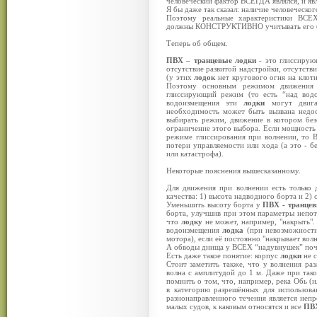
человеческий фактор ВСЕГДА являлся, и яв
Я бы даже так сказал: наличие человеческ
Поэтому реальные характеристики ВСЕХ
должны КОНСТРУКТИВНО учитывать его (то 
Теперь об общем.
ПВХ – транцевые лодки
- это глиссирую
отсутствие развитой надстройки, отсутств
(у этих
лодок
нет кругового огня на клот
Поэтому основным режимом движения п
глиссирующий режим (то есть “над водо
водоизмещения эти
лодки
могут двига
необходимость может быть вызвана недо
выбирать режим, движение в котором без
ограничение этого выбора. Если мощность 
режиме глиссирования при волнении, то В
потери управляемости или хода (а это - б
или катастрофа).
Некоторые пояснения вышесказанному.
Для движения при волнении есть только
качества: 1) высота надводного борта и 2)
Уменьшить высоту борта у
ПВХ - транце
борта, улучшив при этом параметры непото
что
лодку
не может, например, "накрыть"
водоизмещения
лодка
(при невозможности
мотора), если её постоянно "накрывает во
А обводы днища у ВСЕХ “надувнушек” почт
Есть даже такое понятие: корпус
лодки
не 
Стоит заметить также, что у волнения раз
волна с амплитудой до 1 м. Даже при так
помнить о том, что, например, река Обь (и
в категорию разрешённых для использов
разнонаправленного течения является неп
малых судов, к каковым относятся и все
ПВХ