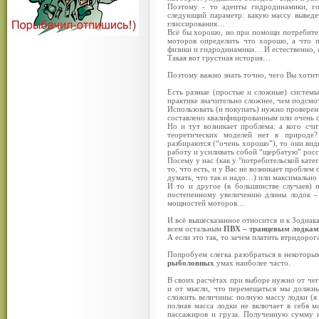
Поэтому - то адепты гидродинамики, го
следующий параметр: какую массу выведет
глиссирования…
Всё бы хорошо, но при помощи потребител
моторов определить что хорошо, а что 
физики и гидродинамики… И естественно,
Такая вот грустная история…
Поэтому важно знать точно, чего Вы хотит
Есть разные (простые и сложные) системы
практике значительно сложнее, чем подсмо
Использовать (и покупать) нужно проверен
составлено квалифицированным или очень
Но и тут возникает проблема: а кого сч
теоретических моделей нет в природе
разбираются (“очень хорошо”), то они ви
работу и усиливать собой “щербатую” ро
Посему у нас (как у "потребительской кате
то, что есть, и у Вас не возникает проблем
думать, что так и надо…) или максимально
И то и другое (в большинстве случаев) 
постепенному увеличению длины лодок - 
мощностей моторов…
И всё вышесказанное относится и к Зодиак
всем остальным
ПВХ –
транцевым лодкам
А если это так, то зачем платить втридорога
Попробуем слегка разобраться в некоторы
рыболовных
умах наиболее часто.
В своих расчётах при выборе нужно от чего
и от мысли, что перемещаться мы должны
сложить величины: полную массу лодки (я
полная масса лодки не включает в себя 
пассажиров и груза. Полученную сумму 