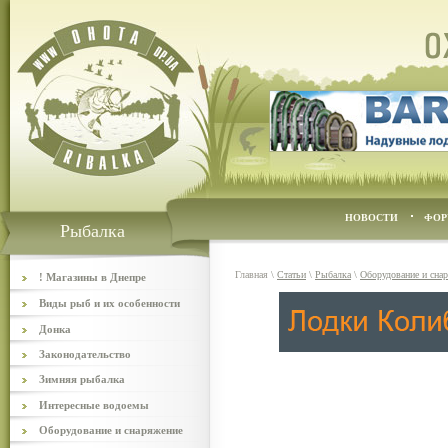
НОВОСТИ
ФОР
Рыбалка
Главная
\
Статьи
\
Рыбалка
\
Оборудование и сна
! Магазины в Днепре
Виды рыб и их особенности
Донка
Законодательство
Зимняя рыбалка
Интересные водоемы
Оборудование и снаряжение