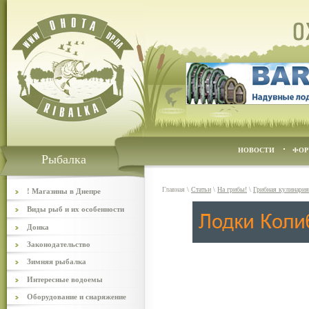
НОВОСТИ
ФОР
Рыбалка
Главная
\
Статьи
\
На грибы!
\
Грибная кулинария
! Магазины в Днепре
Виды рыб и их особенности
Донка
Законодательство
Зимняя рыбалка
Интересные водоемы
Оборудование и снаряжение