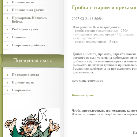
Полезно знать
Грибы с сыром и орехами
Поплавочная удочка
Прикормки. Наживки.
2007-03-21 13:39:54
Бойлы.
Для рецепта Вам потребуются:
Рыбацкая кухня
- грибы свежие (шампиньоны) - 250г
- очищенные грецкие орехи - 1/2 стакана
Спиннинг
- сыр тертый -100г
- сухари измельченные - 3 ст.л.
Спортивная рыбалка
Грибы очистить, промыть, отрезать ножки
немного воды и томить на небольшом огне 
Подводная охота
добавить сыр, истолченные орехи и измел
выложить на шляпки грибов и присыпать о
бумажную салфетку, а на нее выложить гр
для запекания.
Подводная охота
источник: gotovim.ru
Полезно знать
Снаряжение
Комментарии:
Чтобы
проголосовать
или
оставить комм
Для авторизации используйте логи и парол
Па